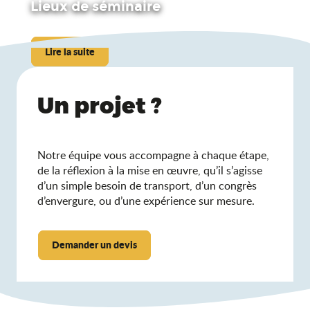
Salle séminaire du Domaine de la Dombes
Lieux de séminaire
Espace de séminaires Maison Bonnard
Conteneur-Event : salle de séminaire des Lodges de la ViaRh
Lire la suite
Un projet ?
Notre équipe vous accompagne à chaque étape,
de la réflexion à la mise en œuvre, qu’il s’agisse
d’un simple besoin de transport, d’un congrès
d’envergure, ou d’une expérience sur mesure.
Demander un devis