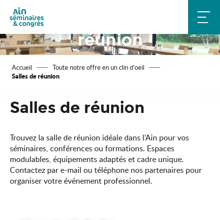
Aller
Location de salle de
au
contenu
réunion
principal
Accueil
Toute notre offre en un clin d’oeil
Salles de réunion
Salles de réunion
Trouvez la salle de réunion idéale dans l’Ain pour vos
séminaires, conférences ou formations. Espaces
modulables, équipements adaptés et cadre unique.
Contactez par e-mail ou téléphone nos partenaires pour
organiser votre événement professionnel.
Espace Rivoire, centre de ressourcement en pleine nature
Hôtel Panorama 360 Bourg-en-Bresse - Cœur de ville