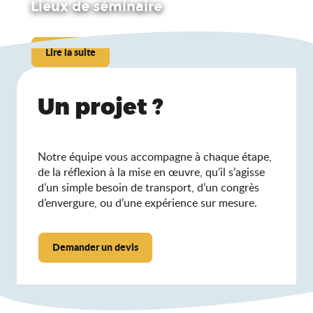
BOOST CENTER - Centre Européen de Stages et de Séjours S
Lieux de séminaire
Espace de séminaires du Château de Treffort
Casino d'Hauteville
Hôtel Mercure Bourg-en-Bresse
Lire la suite
Espace Rivoire, centre de ressourcement en pleine nature
Hôtel Panorama 360 Bourg-en-Bresse - Cœur de ville
Les Gîtes de la Calonne
Un projet ?
Espace de séminaires Maison Bonnard
La Tour d'Oncin : lieu de séminaire humaniste
Grottes du Cerdon – Parc de Loisirs Préhistoriques
Notre équipe vous accompagne à chaque étape,
de la réflexion à la mise en œuvre, qu’il s’agisse
d’un simple besoin de transport, d’un congrès
d’envergure, ou d’une expérience sur mesure.
Demander un devis