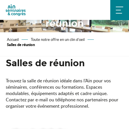
Aller
Location de salle de
au
contenu
réunion
principal
Accueil
Toute notre offre en un clin d’oeil
Salles de réunion
Salles de réunion
Trouvez la salle de réunion idéale dans l’Ain pour vos
séminaires, conférences ou formations. Espaces
modulables, équipements adaptés et cadre unique.
Contactez par e-mail ou téléphone nos partenaires pour
organiser votre événement professionnel.
Le Domaine du Gouverneur
Hôtel l'Embarcadère