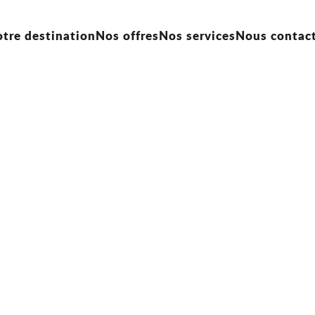
tre destination
Nos offres
Nos services
Nous contac
ux de séminaire
Contact