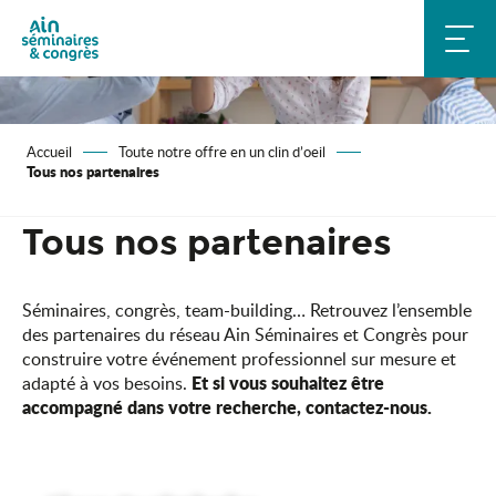
Aller
au
contenu
principal
Accueil
Toute notre offre en un clin d’oeil
Tous nos partenaires
Tous nos partenaires
Séminaires, congrès, team-building… Retrouvez l’ensemble
des partenaires du réseau Ain Séminaires et Congrès pour
construire votre événement professionnel sur mesure et
Et si vous souhaitez être
adapté à vos besoins.
accompagné dans votre recherche, contactez-nous.
Domaine des Saveurs
Hôtel Domaine de Sainte Croix