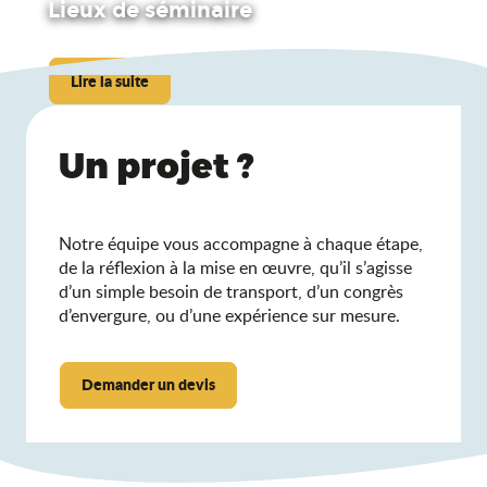
Espace de réunion et réception La Plaine Tonique
Lieux de séminaire
Salle séminaire du Domaine de la Dombes
Bô Hôtels
Les Cabanes du Domaine des Feuilles
Lire la suite
Le Grand Hôtel du Domaine de Divonne
Château de la Gentille
Ambronay séminaires
Un projet ?
La Parenthèse - l'Intermède Professionnel
BOOST CENTER - Centre Européen de Stages et de Séjours S
Jiva Hill Resort - Relais & Châteaux
Notre équipe vous accompagne à chaque étape,
de la réflexion à la mise en œuvre, qu’il s’agisse
d’un simple besoin de transport, d’un congrès
d’envergure, ou d’une expérience sur mesure.
Demander un devis