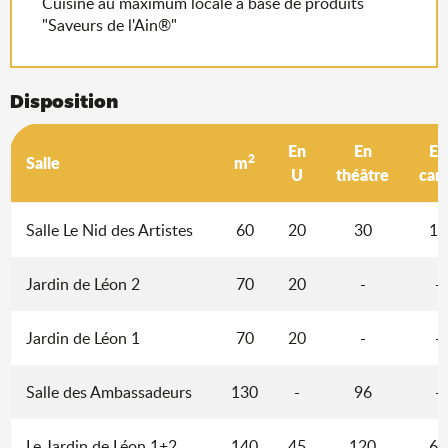
Cuisine au maximum locale à base de produits
"Saveurs de l'Ain®"
Disposition
En
En
En
2
Salle
m
U
théâtre
car
Salle Le Nid des Artistes
60
20
30
12
Jardin de Léon 2
70
20
-
-
Jardin de Léon 1
70
20
-
-
Salle des Ambassadeurs
130
-
96
-
Le Jardin de Léon 1+2
140
45
120
60