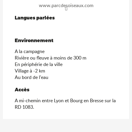
www.parcdesoiseaux.com
Langues parlées
Langues parlées
Environnement
Environnement
A la campagne
Rivière ou fleuve à moins de 300 m
En périphérie de la ville
Village à -2 km
Au bord de l'eau
Accès
Accès
A mi-chemin entre Lyon et Bourg en Bresse sur la
RD 1083.