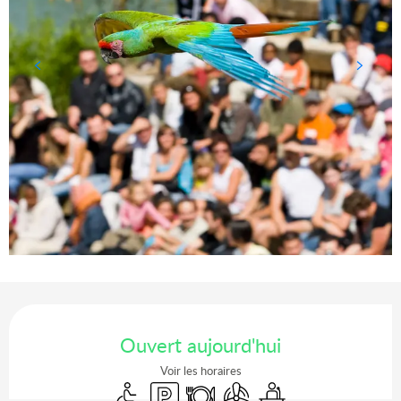
Ouverture et coordonnées
Ouvert aujourd'hui
Voir les horaires
Gagnez du temps : découvrez
Accès handicapés
Parking
Restaurant
Air conditionné
Séminaires