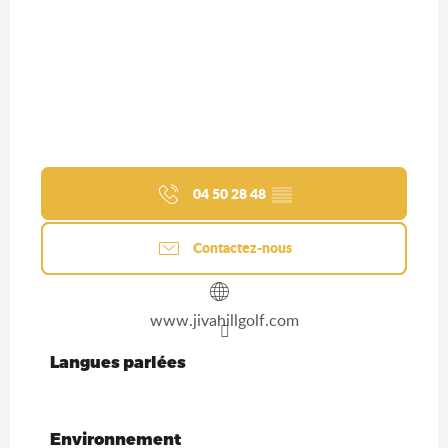
04 50 28 48
▒▒
Contactez-nous
www.jivahillgolf.com
Langues parlées
Langues parlées
Environnement
Environnement