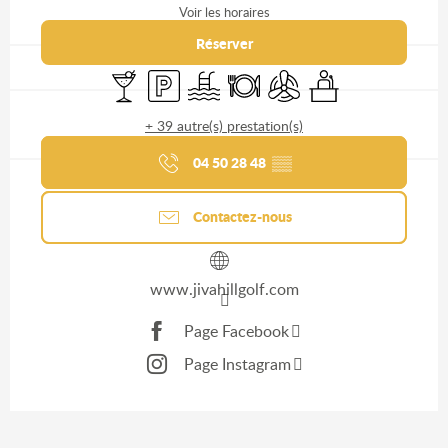
Voir les horaires
Réserver
Gagnez du temps : découvrez
Bar / Buvette
Parking
Piscine
Restaurant
Air conditionné
Séminaires
les services Ain Séminaires &
+ 39 autre(s) prestation(s)
Congrès
04 50 28 48
▒▒
Contactez-nous
www.jivahillgolf.com
Page Facebook
Page Instagram