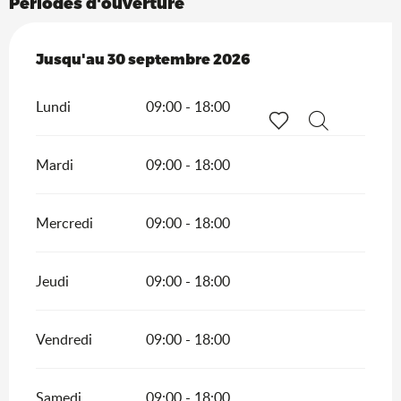
Périodes d'ouverture
Du
Jusqu'au
1 mai 2026
30 septembre 2026
au
30 septembre 2026
Lundi
09:00 - 18:00
Recherche
Voir les favoris
Mardi
09:00 - 18:00
Mercredi
09:00 - 18:00
Jeudi
09:00 - 18:00
Vendredi
09:00 - 18:00
Samedi
09:00 - 18:00