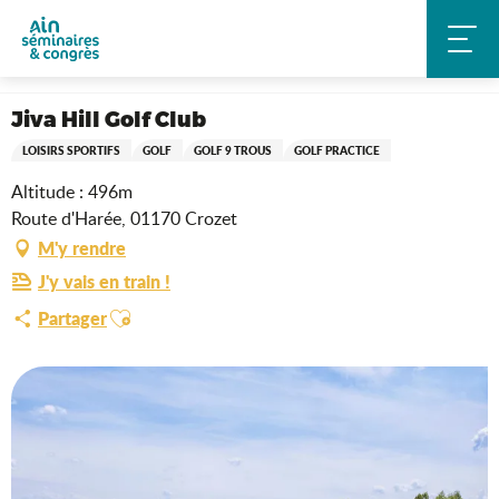
Aller
Accueil
Toute notre offre en un clin d’oeil
au
Jiva Hill Golf Club
Activités & team-building
contenu
principal
Jiva Hill Golf Club
LOISIRS SPORTIFS
GOLF
GOLF 9 TROUS
GOLF PRACTICE
Altitude : 496m
Route d'Harée, 01170 Crozet
M'y rendre
J'y vais en train !
Ajouter aux favoris
Partager