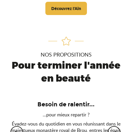
Découvrez l'Ain
NOS PROPOSITIONS
Pour terminer l'année
en beauté
Besoin de ralentir...
...pour mieux repartir ?
Évadez-vous du quotidien en vous réunissant dans le
Sor
majestueux monastère royal de Brou, entres les épais
Pa