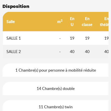
Disposition
En
En
En
2
Salle
m
U
classe
théât
SALLE 1
-
19
19
19
SALLE 2
-
40
40
40
1 Chambre(s) pour personne à mobilité réduite
14 Chambre(s) double
11 Chambre(s) twin