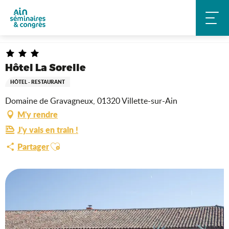
Aller
Accueil
Toute notre offre en un clin d’oeil
Hébergements
au
Hôtel La Sorelle
contenu
principal
Hôtel La Sorelle
HÔTEL - RESTAURANT
Domaine de Gravagneux, 01320 Villette-sur-Ain
M'y rendre
J'y vais en train !
Ajouter aux favoris
Partager