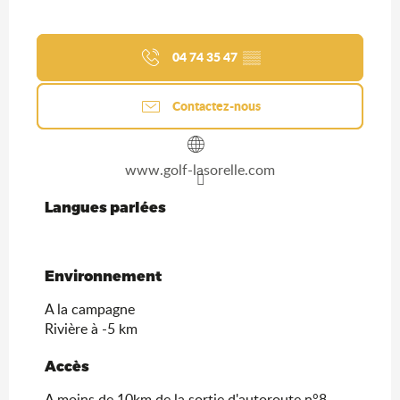
04 74 35 47
▒▒
Contactez-nous
www.golf-lasorelle.com
Langues parlées
Langues parlées
Environnement
Environnement
A la campagne
Rivière à -5 km
Accès
Accès
A moins de 10km de la sortie d'autoroute n°8