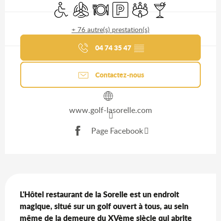
Gagnez du temps : découvrez
Accès handicapés
Air conditionné
Restaurant
Parking
Salle de réunion
Bar / Buvette
les services Ain Séminaires &
+ 76 autre(s) prestation(s)
Congrès
04 74 35 47
▒▒
Contactez-nous
www.golf-lasorelle.com
Page Facebook
Description
L'Hôtel restaurant de la Sorelle est un endroit 
magique, situé sur un golf ouvert à tous, au sein 
même de la demeure du XVème siècle qui abrite 